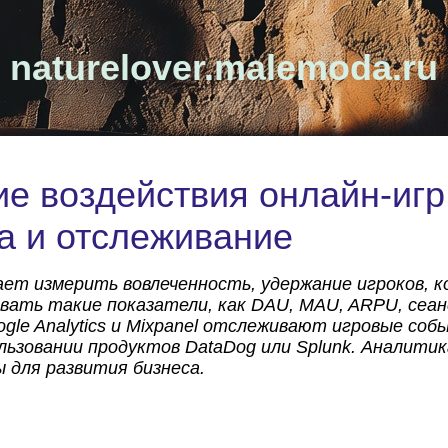
naturelover.malemoda.ru
е воздействия онлайн-игр
а и отслеживание
ет измерить вовлеченность, удержание игроков, к
ать такие показатели, как DAU, MAU, ARPU, сеан
le Analytics и Mixpanel отслеживают игровые соб
льзовании продуктов DataDog или Splunk. Аналити
 для развития бизнеса.