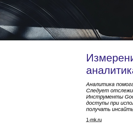
Измерени
аналитик
Аналитика помога
Следует отслежив
Инструменты Goog
доступы при испо
получать инсайты
1-mk.ru