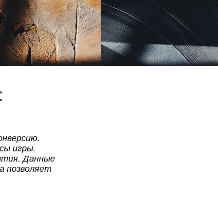
:
онверсию.
сы игры.
ытия. Данные
ка позволяет